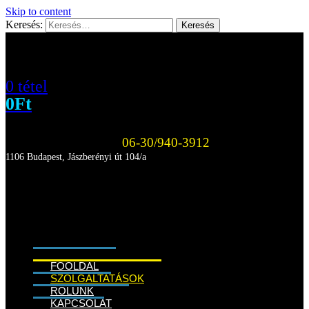
Skip to content
Keresés:
0 tétel
0
Ft
06-30/940-3912
1106 Budapest, Jászberényi út 104/a
FŐOLDAL
SZOLGÁLTATÁSOK
RÓLUNK
KAPCSOLAT