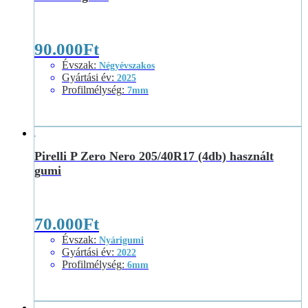
90.000
Ft
Évszak
:
Négyévszakos
Gyártási év
:
2025
Profilmélység
:
7mm
Pirelli P Zero Nero 205/40R17 (4db) használt
gumi
70.000
Ft
Évszak
:
Nyárigumi
Gyártási év
:
2022
Profilmélység
:
6mm