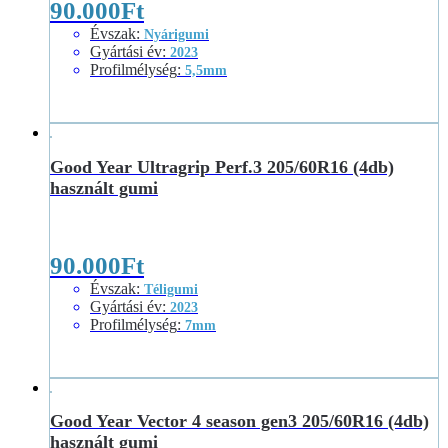
90.000
Ft
Évszak
:
Nyárigumi
Gyártási év
:
2023
Profilmélység
:
5,5mm
Good Year Ultragrip Perf.3 205/60R16 (4db)
használt gumi
90.000
Ft
Évszak
:
Téligumi
Gyártási év
:
2023
Profilmélység
:
7mm
Good Year Vector 4 season gen3 205/60R16 (4db)
használt gumi