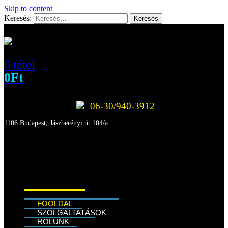
Skip to content
Keresés:
0 tétel
0
Ft
06-30/940-3912
1106 Budapest, Jászberényi út 104/a
FŐOLDAL
SZOLGÁLTATÁSOK
RÓLUNK