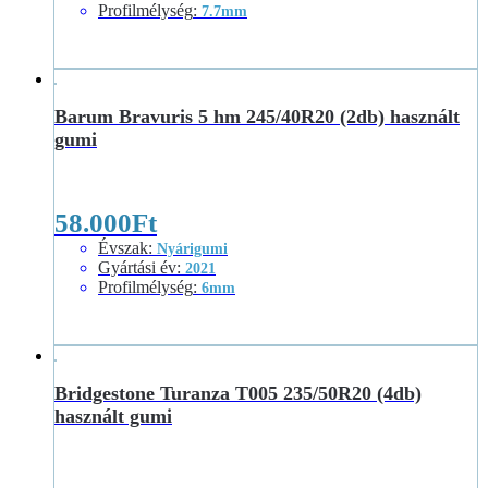
Profilmélység
:
7.7mm
Barum Bravuris 5 hm 245/40R20 (2db) használt
gumi
58.000
Ft
Évszak
:
Nyárigumi
Gyártási év
:
2021
Profilmélység
:
6mm
Bridgestone Turanza T005 235/50R20 (4db)
használt gumi