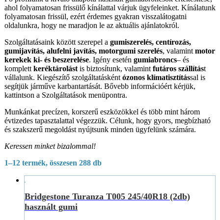
ahol folyamatosan frissülő kínálattal várjuk ügyfeleinket. Kínálatunk
folyamatosan frissül, ezért érdemes gyakran visszalátogatni
oldalunkra, hogy ne maradjon le az aktuális ajánlatokról.
Szolgáltatásaink között szerepel a
gumiszerelés, centírozás,
gumijavítás, alufelni javítás, motorgumi szerelés
, valamint
motor
kerekek ki- és beszerelése
. Igény esetén
gumiabroncs
– és
komplett
keréktárolást
is biztosítunk, valamint
futáros szállítás
t
vállalunk. Kiegészítő szolgáltatásként
ózonos klímatisztítás
sal is
segítjük járműve karbantartását. Bővebb információért kérjük,
kattintson a Szolgáltatások menüpontra.
Munkánkat precízen, korszerű eszközökkel és több mint három
évtizedes tapasztalattal végezzük. Célunk, hogy gyors, megbízható
és szakszerű megoldást nyújtsunk minden ügyfelünk számára.
Keressen minket bizalommal!
1–12 termék, összesen 288 db
Bridgestone Turanza T005 245/40R18 (2db)
használt gumi