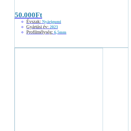
50.000
Ft
Évszak
:
Nyárigumi
Gyártási év
:
2023
Profilmélység
:
6,5mm