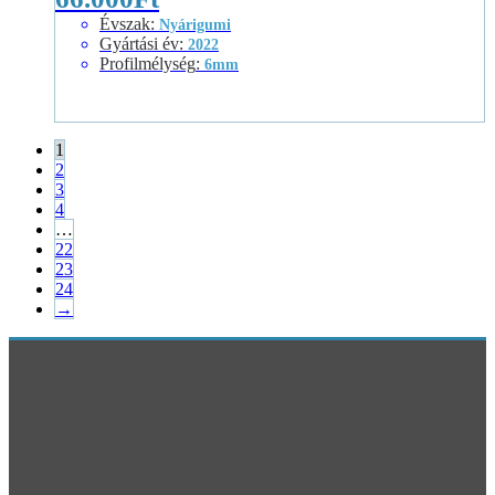
Évszak
:
Nyárigumi
Gyártási év
:
2022
Profilmélység
:
6mm
1
2
3
4
…
22
23
24
→