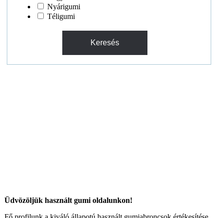
Nyárigumi
Téligumi
Üdvözöljük használt gumi oldalunkon!
Fő profilunk a kiváló állapotú használt gumiabroncsok értékesítése,