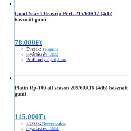
Good Year Ultragrip Perf. 215/60R17 (4db)
használt gumi
78.000
Ft
Évszak
:
Téligumi
Gyártási év
:
2022
Profilmélység
:
6,5mm
Platin Rp-100 all season 205/60R16 (4db) használt
gumi
115.000
Ft
Évszak
:
Négyévszakos
Gyártási év
:
2024.