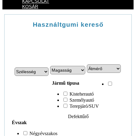
KAPCSOLAT
KOSÁR
Használtgumi kereső
Jármű típusa
Kisteherautó
Személyautó
Terepjáró/SUV
Defekttűrő
Évszak
Négyévszakos