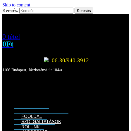
Skip to content
Keresés:
0 tétel
0
Ft
06-30/940-3912
1106 Budapest, Jászberényi út 104/a
FŐOLDAL
SZOLGÁLTATÁSOK
RÓLUNK