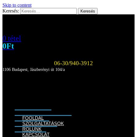
Skip to content
Keresés:
0 tétel
0
Ft
06-30/940-3912
1106 Budapest, Jászberényi út 104/a
FŐOLDAL
SZOLGÁLTATÁSOK
RÓLUNK
KAPCSOLAT