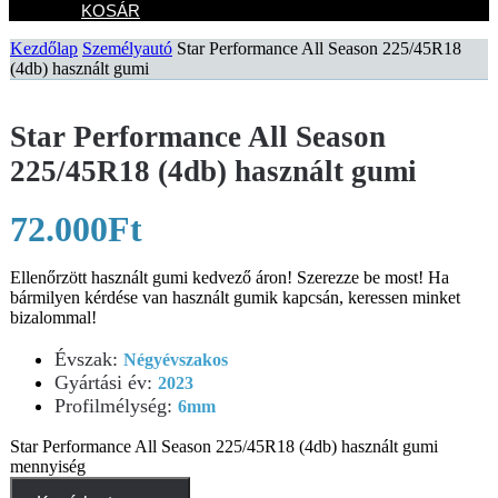
KOSÁR
Kezdőlap
Személyautó
Star Performance All Season 225/45R18
(4db) használt gumi
Star Performance All Season
225/45R18 (4db) használt gumi
72.000
Ft
Ellenőrzött használt gumi kedvező áron! Szerezze be most! Ha
bármilyen kérdése van használt gumik kapcsán, keressen minket
bizalommal!
Évszak
:
Négyévszakos
Gyártási év
:
2023
Profilmélység
:
6mm
Star Performance All Season 225/45R18 (4db) használt gumi
mennyiség