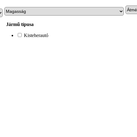
Jármű típusa
Kisteherautó
Személyautó
Terepjáró/SUV