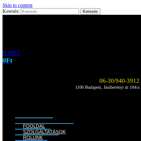
Skip to content
Keresés:
0 tétel
0
Ft
06-30/940-3912
1106 Budapest, Jászberényi út 104/a
FŐOLDAL
SZOLGÁLTATÁSOK
RÓLUNK