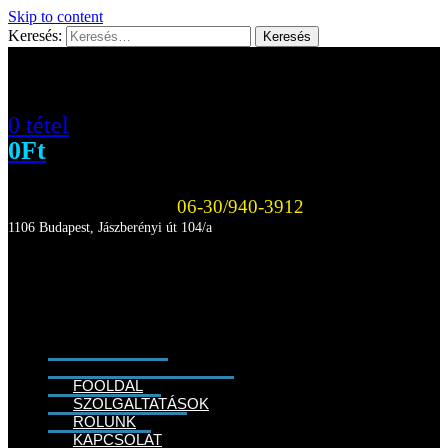
Skip to content
Keresés:
0 tétel
0
Ft
06-30/940-3912
1106 Budapest, Jászberényi út 104/a
FŐOLDAL
SZOLGÁLTATÁSOK
RÓLUNK
KAPCSOLAT