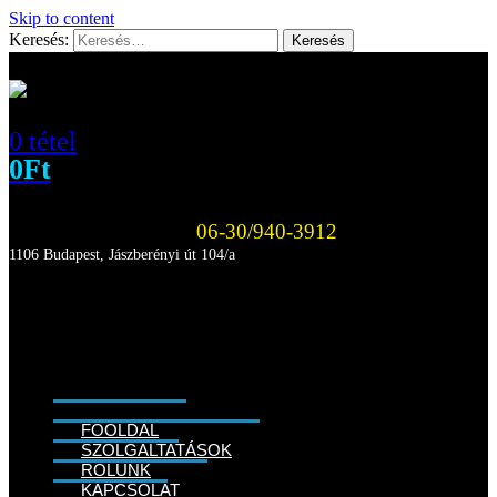
Skip to content
Keresés:
0 tétel
0
Ft
06-30/940-3912
1106 Budapest, Jászberényi út 104/a
FŐOLDAL
SZOLGÁLTATÁSOK
RÓLUNK
KAPCSOLAT