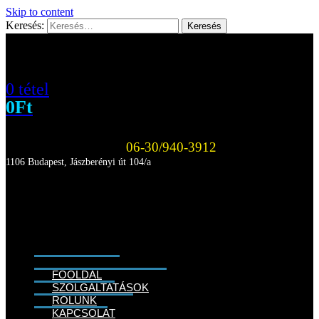
Skip to content
Keresés:
0 tétel
0
Ft
06-30/940-3912
1106 Budapest, Jászberényi út 104/a
FŐOLDAL
SZOLGÁLTATÁSOK
RÓLUNK
KAPCSOLAT