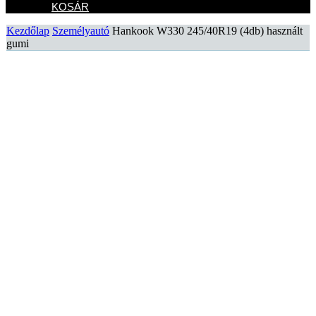
KOSÁR
Kezdőlap
Személyautó
Hankook W330 245/40R19 (4db) használt
gumi