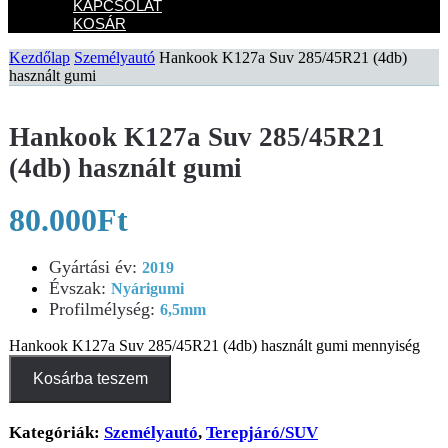
KAPCSOLAT
KOSÁR
Kezdőlap
Személyautó
Hankook K127a Suv 285/45R21 (4db)
használt gumi
Hankook K127a Suv 285/45R21
(4db) használt gumi
80.000
Ft
Gyártási év
:
2019
Évszak
:
Nyárigumi
Profilmélység
:
6,5mm
Hankook K127a Suv 285/45R21 (4db) használt gumi mennyiség
Kosárba teszem
Kategóriák:
Személyautó
,
Terepjáró/SUV