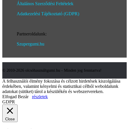
Általános Szerződési Feltételek
Adatkezelési Tájékoztató (GDPR)
Partneroldalunk:
Szupergumi.hu
© 2010-2026 olcsóhasználtgumi.hu - Minden jog fenntartva!
A felhasználói élmény fokozása és célzott hirdetések kiszolgálása
érdekében, valamint kényelmi és statisztikai célból weboldalunk
adatokat (sütiket) tárol a készülékén és webszervereken.
Elfogad
Bezár
részletek
GDPR
Close