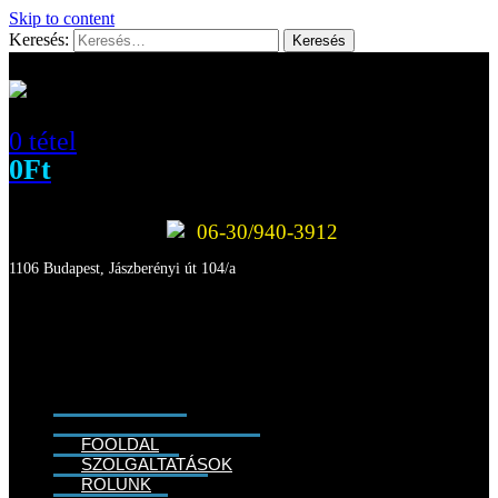
Skip to content
Keresés:
0 tétel
0
Ft
06-30/940-3912
1106 Budapest, Jászberényi út 104/a
FŐOLDAL
SZOLGÁLTATÁSOK
RÓLUNK