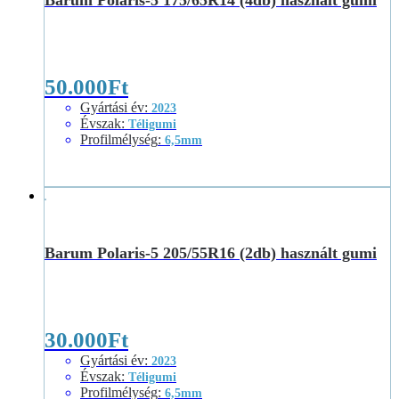
50.000
Ft
Gyártási év
:
2023
Évszak
:
Téligumi
Profilmélység
:
6,5mm
Barum Polaris-5 205/55R16 (2db) használt gumi
30.000
Ft
Gyártási év
:
2023
Évszak
:
Téligumi
Profilmélység
:
6,5mm