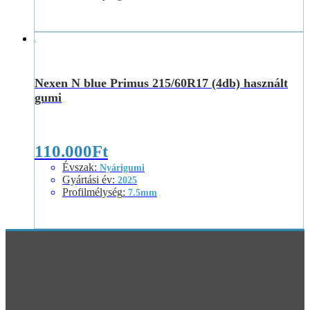
Nexen N blue Primus 215/60R17 (4db) használt
gumi
110.000
Ft
Évszak
:
Nyárigumi
Gyártási év
:
2025
Profilmélység
:
7.5mm