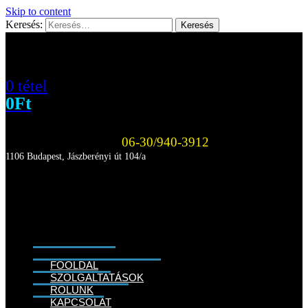
Skip to content
Keresés:
0 tétel
0
Ft
06-30/940-3912
1106 Budapest, Jászberényi út 104/a
FŐOLDAL
SZOLGÁLTATÁSOK
RÓLUNK
KAPCSOLAT