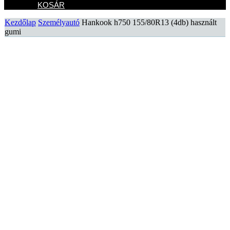
KOSÁR
Kezdőlap
Személyautó
Hankook h750 155/80R13 (4db) használt
gumi