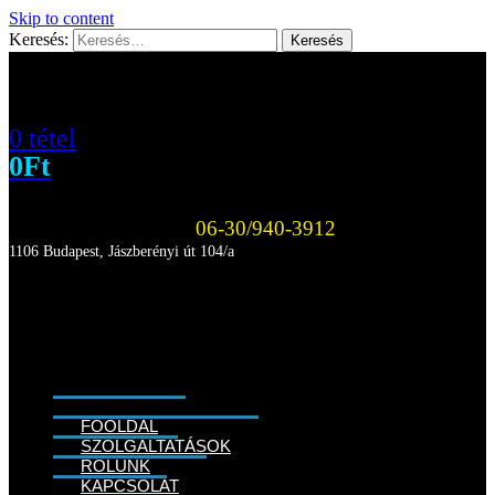
Skip to content
Keresés:
0 tétel
0
Ft
06-30/940-3912
1106 Budapest, Jászberényi út 104/a
FŐOLDAL
SZOLGÁLTATÁSOK
RÓLUNK
KAPCSOLAT