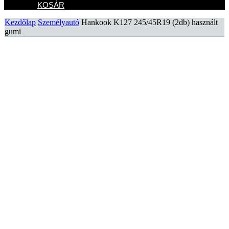
KOSÁR
Kezdőlap
Személyautó
Hankook K127 245/45R19 (2db) használt
gumi