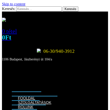
Skip to content
Keresés:
0 tétel
0
Ft
06-30/940-3912
1106 Budapest, Jászberényi út 104/a
FŐOLDAL
SZOLGÁLTATÁSOK
RÓLUNK