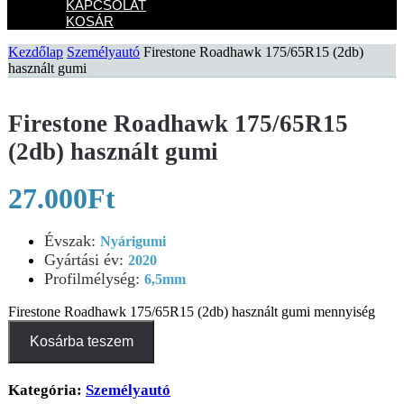
KAPCSOLAT
KOSÁR
Kezdőlap
Személyautó
Firestone Roadhawk 175/65R15 (2db)
használt gumi
Firestone Roadhawk 175/65R15
(2db) használt gumi
27.000
Ft
Évszak
:
Nyárigumi
Gyártási év
:
2020
Profilmélység
:
6,5mm
Firestone Roadhawk 175/65R15 (2db) használt gumi mennyiség
Kosárba teszem
Kategória:
Személyautó