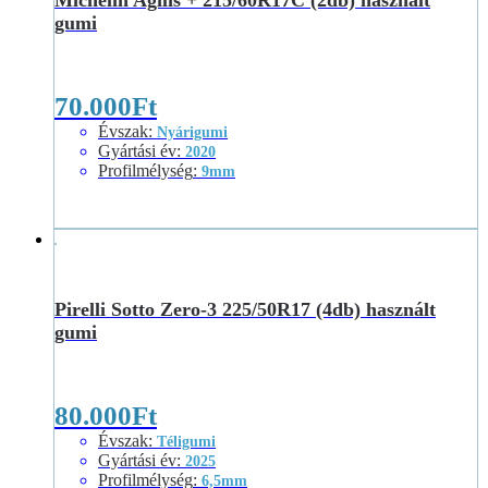
gumi
70.000
Ft
Évszak
:
Nyárigumi
Gyártási év
:
2020
Profilmélység
:
9mm
Pirelli Sotto Zero-3 225/50R17 (4db) használt
gumi
80.000
Ft
Évszak
:
Téligumi
Gyártási év
:
2025
Profilmélység
:
6,5mm