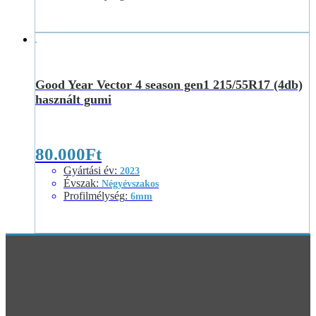
Good Year Vector 4 season gen1 215/55R17 (4db)
használt gumi
80.000
Ft
Gyártási év
:
2023
Évszak
:
Négyévszakos
Profilmélység
:
6mm