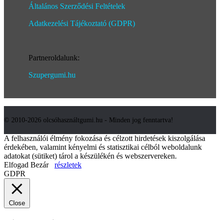
Általános Szerződési Feltételek
Adatkezelési Tájékoztató (GDPR)
Partneroldalunk:
Szupergumi.hu
© 2010-2026 olcsóhasználtgumi.hu - Minden jog fenntartva!
A felhasználói élmény fokozása és célzott hirdetések kiszolgálása
érdekében, valamint kényelmi és statisztikai célból weboldalunk
adatokat (sütiket) tárol a készülékén és webszervereken.
Elfogad
Bezár
részletek
GDPR
Close