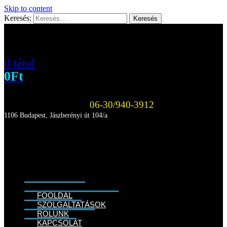
Skip to content
Keresés:
0 tétel
0
Ft
06-30/940-3912
1106 Budapest, Jászberényi út 104/a
FŐOLDAL
SZOLGÁLTATÁSOK
RÓLUNK
KAPCSOLAT