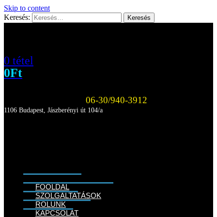
Skip to content
Keresés:
0 tétel
0
Ft
06-30/940-3912
1106 Budapest, Jászberényi út 104/a
FŐOLDAL
SZOLGÁLTATÁSOK
RÓLUNK
KAPCSOLAT