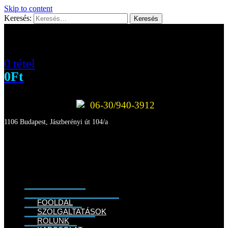
Skip to content
Keresés:
0 tétel
0
Ft
06-30/940-3912
1106 Budapest, Jászberényi út 104/a
FŐOLDAL
SZOLGÁLTATÁSOK
RÓLUNK