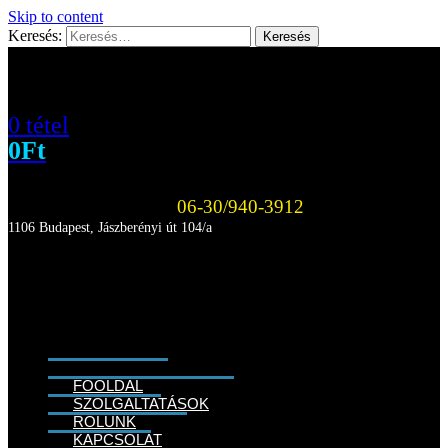
Skip to content
Keresés:
0 tétel
0
Ft
06-30/940-3912
1106 Budapest, Jászberényi út 104/a
FŐOLDAL
SZOLGÁLTATÁSOK
RÓLUNK
KAPCSOLAT